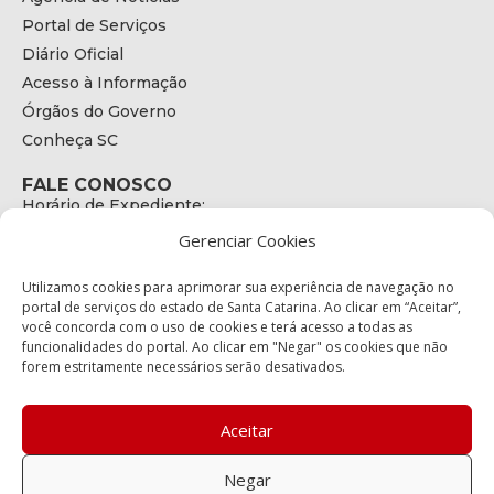
Portal de Serviços
Diário Oficial
Acesso à Informação
Órgãos do Governo
Conheça SC
FALE CONOSCO
Horário de Expediente:
das 08h às 17h de Segunda a Sexta
Gerenciar Cookies
Telefone:
+55 (48) 3664 - 1990
E-mail:
Utilizamos cookies para aprimorar sua experiência de navegação no
secretariaexecutiva@cetran.sc.gov.br
portal de serviços do estado de Santa Catarina. Ao clicar em “Aceitar”,
você concorda com o uso de cookies e terá acesso a todas as
ENDEREÇO
funcionalidades do portal. Ao clicar em "Negar" os cookies que não
Endereço:
forem estritamente necessários serão desativados.
Av. Almirante Tamandaré - 480
Bairro:
Coqueiros, Florianópolis SC
Aceitar
CEP:
88.080-160
Negar