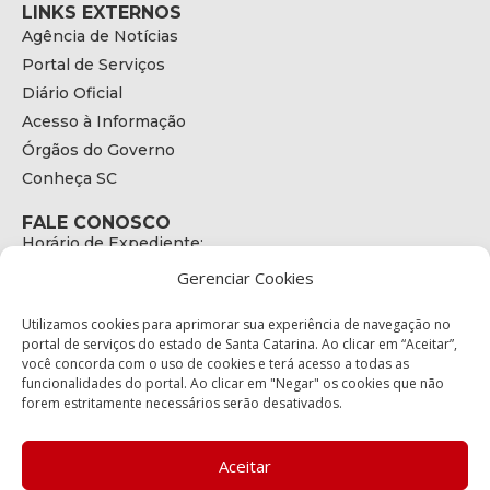
LINKS EXTERNOS
Agência de Notícias
Portal de Serviços
Diário Oficial
Acesso à Informação
Órgãos do Governo
Conheça SC
FALE CONOSCO
Horário de Expediente:
das 08h às 17h de Segunda a Sexta
Gerenciar Cookies
Telefone:
+55 (48) 3664 - 1990
E-mail:
Utilizamos cookies para aprimorar sua experiência de navegação no
secretariaexecutiva@cetran.sc.gov.br
portal de serviços do estado de Santa Catarina. Ao clicar em “Aceitar”,
você concorda com o uso de cookies e terá acesso a todas as
ENDEREÇO
funcionalidades do portal. Ao clicar em "Negar" os cookies que não
Endereço:
forem estritamente necessários serão desativados.
Av. Almirante Tamandaré - 480
Bairro:
Coqueiros, Florianópolis SC
Aceitar
CEP: