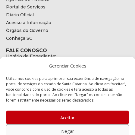
Portal de Serviços
Diário Oficial
Acesso à Informação
Órgãos do Governo
Conheça SC
FALE CONOSCO
Horário de Expediente:
das 08h às 17h de Segunda a Sexta
Gerenciar Cookies
Telefone:
+55 (48) 3664 - 1990
E-mail:
Utilizamos cookies para aprimorar sua experiência de navegação no
secretariaexecutiva@cetran.sc.gov.br
portal de serviços do estado de Santa Catarina. Ao clicar em “Aceitar”,
você concorda com o uso de cookies e terá acesso a todas as
ENDEREÇO
funcionalidades do portal. Ao clicar em "Negar" os cookies que não
Endereço:
forem estritamente necessários serão desativados.
Av. Almirante Tamandaré - 480
Bairro:
Coqueiros, Florianópolis SC
Aceitar
CEP:
88.080-160
Negar