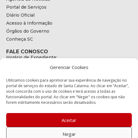
Portal de Serviços
Diário Oficial
Acesso à Informação
Órgãos do Governo
Conheça SC
FALE CONOSCO
Horário de Expediente:
das 08h às 17h de Segunda a Sexta
Gerenciar Cookies
Telefone:
+55 (48) 3664 - 1990
E-mail:
Utilizamos cookies para aprimorar sua experiência de navegação no
secretariaexecutiva@cetran.sc.gov.br
portal de serviços do estado de Santa Catarina. Ao clicar em “Aceitar”,
você concorda com o uso de cookies e terá acesso a todas as
ENDEREÇO
funcionalidades do portal. Ao clicar em "Negar" os cookies que não
Endereço:
forem estritamente necessários serão desativados.
Av. Almirante Tamandaré - 480
Bairro:
Coqueiros, Florianópolis SC
Aceitar
CEP:
88.080-160
Negar