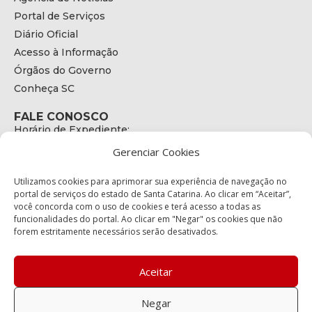
Portal de Serviços
Diário Oficial
Acesso à Informação
Órgãos do Governo
Conheça SC
FALE CONOSCO
Horário de Expediente:
das 08h às 17h de Segunda a Sexta
Gerenciar Cookies
Telefone:
+55 (48) 3664 - 1990
E-mail:
Utilizamos cookies para aprimorar sua experiência de navegação no
secretariaexecutiva@cetran.sc.gov.br
portal de serviços do estado de Santa Catarina. Ao clicar em “Aceitar”,
você concorda com o uso de cookies e terá acesso a todas as
ENDEREÇO
funcionalidades do portal. Ao clicar em "Negar" os cookies que não
Endereço:
forem estritamente necessários serão desativados.
Av. Almirante Tamandaré - 480
Bairro:
Coqueiros, Florianópolis SC
Aceitar
CEP:
88.080-160
Negar