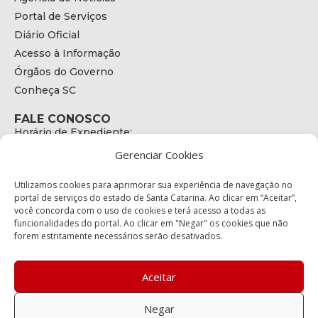
Portal de Serviços
Diário Oficial
Acesso à Informação
Órgãos do Governo
Conheça SC
FALE CONOSCO
Horário de Expediente:
das 08h às 17h de Segunda a Sexta
Gerenciar Cookies
Telefone:
+55 (48) 3664 - 1990
E-mail:
Utilizamos cookies para aprimorar sua experiência de navegação no
secretariaexecutiva@cetran.sc.gov.br
portal de serviços do estado de Santa Catarina. Ao clicar em “Aceitar”,
você concorda com o uso de cookies e terá acesso a todas as
ENDEREÇO
funcionalidades do portal. Ao clicar em "Negar" os cookies que não
Endereço:
forem estritamente necessários serão desativados.
Av. Almirante Tamandaré - 480
Bairro:
Coqueiros, Florianópolis SC
Aceitar
CEP:
88.080-160
Negar