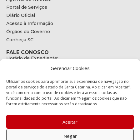
Portal de Serviços
Diário Oficial
Acesso à Informação
Órgãos do Governo
Conheça SC
FALE CONOSCO
Horário de Expediente:
das 08h às 17h de Segunda a Sexta
Gerenciar Cookies
Telefone:
+55 (48) 3664 - 1990
E-mail:
Utilizamos cookies para aprimorar sua experiência de navegação no
secretariaexecutiva@cetran.sc.gov.br
portal de serviços do estado de Santa Catarina. Ao clicar em “Aceitar”,
você concorda com o uso de cookies e terá acesso a todas as
ENDEREÇO
funcionalidades do portal. Ao clicar em "Negar" os cookies que não
Endereço:
forem estritamente necessários serão desativados.
Av. Almirante Tamandaré - 480
Bairro:
Coqueiros, Florianópolis SC
Aceitar
CEP:
88.080-160
Negar