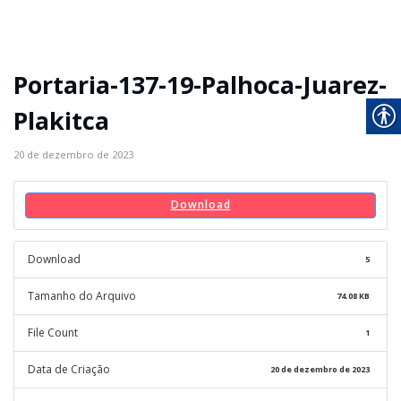
Portaria-137-19-Palhoca-Juarez-
Plakitca
20 de dezembro de 2023
Download
Download
5
Tamanho do Arquivo
74.08 KB
File Count
1
Data de Criação
20 de dezembro de 2023