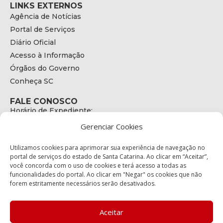
LINKS EXTERNOS
Agência de Notícias
Portal de Serviços
Diário Oficial
Acesso à Informação
Órgãos do Governo
Conheça SC
FALE CONOSCO
Horário de Expediente:
das 08h às 17h de Segunda a Sexta
Gerenciar Cookies
Telefone:
+55 (48) 3664 - 1990
E-mail:
Utilizamos cookies para aprimorar sua experiência de navegação no
secretariaexecutiva@cetran.sc.gov.br
portal de serviços do estado de Santa Catarina. Ao clicar em “Aceitar”,
você concorda com o uso de cookies e terá acesso a todas as
ENDEREÇO
funcionalidades do portal. Ao clicar em "Negar" os cookies que não
Endereço:
forem estritamente necessários serão desativados.
Av. Almirante Tamandaré - 480
Bairro:
Coqueiros, Florianópolis SC
Aceitar
CEP: