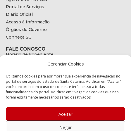
Portal de Serviços
Diário Oficial
Acesso à Informação
Órgãos do Governo
Conheça SC
FALE CONOSCO
Horário de Expediente:
das 08h às 17h de Segunda a Sexta
Gerenciar Cookies
Telefone:
+55 (48) 3664 - 1990
E-mail:
Utilizamos cookies para aprimorar sua experiência de navegação no
secretariaexecutiva@cetran.sc.gov.br
portal de serviços do estado de Santa Catarina. Ao clicar em “Aceitar”,
você concorda com o uso de cookies e terá acesso a todas as
ENDEREÇO
funcionalidades do portal. Ao clicar em "Negar" os cookies que não
Endereço:
forem estritamente necessários serão desativados.
Av. Almirante Tamandaré - 480
Bairro:
Coqueiros, Florianópolis SC
Aceitar
CEP:
88.080-160
Negar