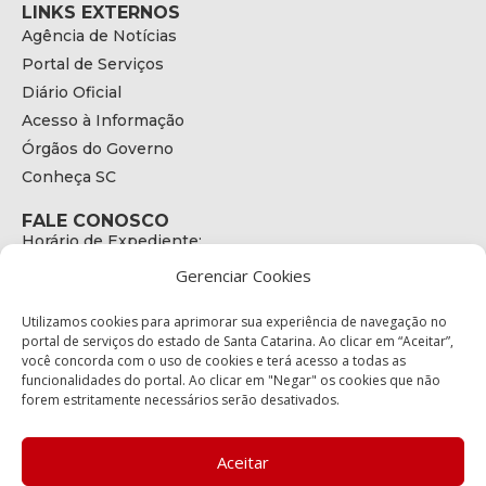
LINKS EXTERNOS
Agência de Notícias
Portal de Serviços
Diário Oficial
Acesso à Informação
Órgãos do Governo
Conheça SC
FALE CONOSCO
Horário de Expediente:
das 08h às 17h de Segunda a Sexta
Gerenciar Cookies
Telefone:
+55 (48) 3664 - 1990
E-mail:
Utilizamos cookies para aprimorar sua experiência de navegação no
secretariaexecutiva@cetran.sc.gov.br
portal de serviços do estado de Santa Catarina. Ao clicar em “Aceitar”,
você concorda com o uso de cookies e terá acesso a todas as
ENDEREÇO
funcionalidades do portal. Ao clicar em "Negar" os cookies que não
Endereço:
forem estritamente necessários serão desativados.
Av. Almirante Tamandaré - 480
Bairro:
Coqueiros, Florianópolis SC
Aceitar
CEP: