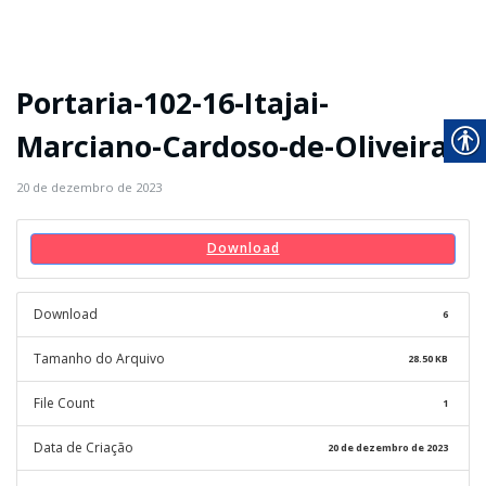
Portaria-102-16-Itajai-
Marciano-Cardoso-de-Oliveira
20 de dezembro de 2023
Download
Download
6
Tamanho do Arquivo
28.50 KB
File Count
1
Data de Criação
20 de dezembro de 2023