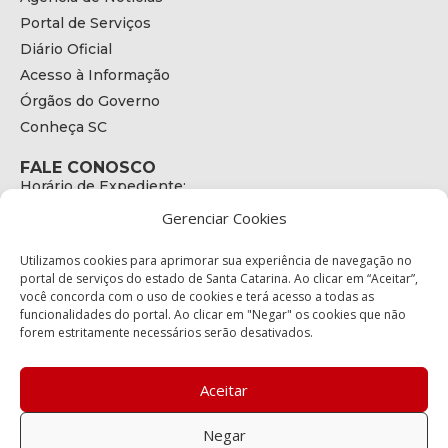
Portal de Serviços
Diário Oficial
Acesso à Informação
Órgãos do Governo
Conheça SC
FALE CONOSCO
Horário de Expediente:
das 08h às 17h de Segunda a Sexta
Gerenciar Cookies
Telefone:
+55 (48) 3664 - 1990
E-mail:
Utilizamos cookies para aprimorar sua experiência de navegação no
secretariaexecutiva@cetran.sc.gov.br
portal de serviços do estado de Santa Catarina. Ao clicar em “Aceitar”,
você concorda com o uso de cookies e terá acesso a todas as
ENDEREÇO
funcionalidades do portal. Ao clicar em "Negar" os cookies que não
Endereço:
forem estritamente necessários serão desativados.
Av. Almirante Tamandaré - 480
Bairro:
Coqueiros, Florianópolis SC
Aceitar
CEP:
88.080-160
Negar