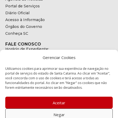
Portal de Serviços
Diário Oficial
Acesso à Informação
Órgãos do Governo
Conheça SC
FALE CONOSCO
Horário de Expediente:
das 08h às 17h de Segunda a Sexta
Gerenciar Cookies
Telefone:
+55 (48) 3664 - 1990
E-mail:
Utilizamos cookies para aprimorar sua experiência de navegação no
secretariaexecutiva@cetran.sc.gov.br
portal de serviços do estado de Santa Catarina. Ao clicar em “Aceitar”,
você concorda com o uso de cookies e terá acesso a todas as
ENDEREÇO
funcionalidades do portal. Ao clicar em "Negar" os cookies que não
Endereço:
forem estritamente necessários serão desativados.
Av. Almirante Tamandaré - 480
Bairro:
Coqueiros, Florianópolis SC
Aceitar
CEP:
88.080-160
Negar