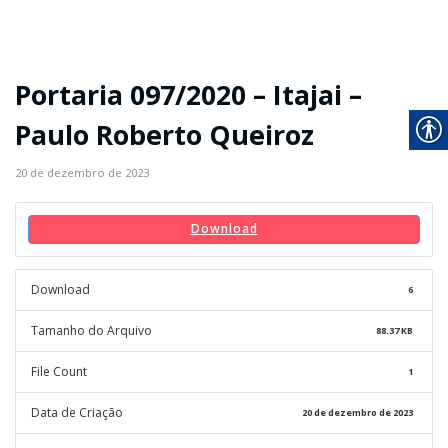
Portaria 097/2020 – Itajai –
Paulo Roberto Queiroz
20 de dezembro de 2023
Download
Download
6
Tamanho do Arquivo
88.37 KB
File Count
1
Data de Criação
20 de dezembro de 2023