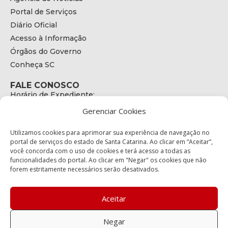
Portal de Serviços
Diário Oficial
Acesso à Informação
Órgãos do Governo
Conheça SC
FALE CONOSCO
Horário de Expediente:
das 08h às 17h de Segunda a Sexta
Gerenciar Cookies
Telefone:
+55 (48) 3664 - 1990
E-mail:
Utilizamos cookies para aprimorar sua experiência de navegação no
secretariaexecutiva@cetran.sc.gov.br
portal de serviços do estado de Santa Catarina. Ao clicar em “Aceitar”,
você concorda com o uso de cookies e terá acesso a todas as
ENDEREÇO
funcionalidades do portal. Ao clicar em "Negar" os cookies que não
Endereço:
forem estritamente necessários serão desativados.
Av. Almirante Tamandaré - 480
Bairro:
Coqueiros, Florianópolis SC
Aceitar
CEP:
88.080-160
Negar