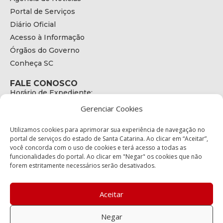
Portal de Serviços
Diário Oficial
Acesso à Informação
Órgãos do Governo
Conheça SC
FALE CONOSCO
Horário de Expediente:
das 08h às 17h de Segunda a Sexta
Gerenciar Cookies
Telefone:
+55 (48) 3664 - 1990
E-mail:
Utilizamos cookies para aprimorar sua experiência de navegação no
secretariaexecutiva@cetran.sc.gov.br
portal de serviços do estado de Santa Catarina. Ao clicar em “Aceitar”,
você concorda com o uso de cookies e terá acesso a todas as
ENDEREÇO
funcionalidades do portal. Ao clicar em "Negar" os cookies que não
Endereço:
forem estritamente necessários serão desativados.
Av. Almirante Tamandaré - 480
Bairro:
Coqueiros, Florianópolis SC
Aceitar
CEP:
88.080-160
Negar