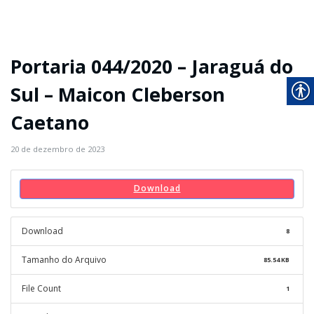
Portaria 044/2020 – Jaraguá do
Sul – Maicon Cleberson
Caetano
20 de dezembro de 2023
Download
Download
8
Tamanho do Arquivo
85.54 KB
File Count
1