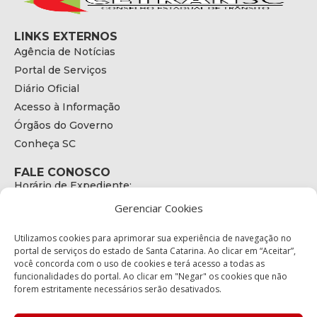
LINKS EXTERNOS
Agência de Notícias
Portal de Serviços
Diário Oficial
Acesso à Informação
Órgãos do Governo
Conheça SC
FALE CONOSCO
Horário de Expediente:
das 08h às 17h de Segunda a Sexta
Gerenciar Cookies
Telefone:
+55 (48) 3664 - 1990
E-mail:
Utilizamos cookies para aprimorar sua experiência de navegação no
secretariaexecutiva@cetran.sc.gov.br
portal de serviços do estado de Santa Catarina. Ao clicar em “Aceitar”,
você concorda com o uso de cookies e terá acesso a todas as
ENDEREÇO
funcionalidades do portal. Ao clicar em "Negar" os cookies que não
Endereço:
forem estritamente necessários serão desativados.
Av. Almirante Tamandaré - 480
Bairro: