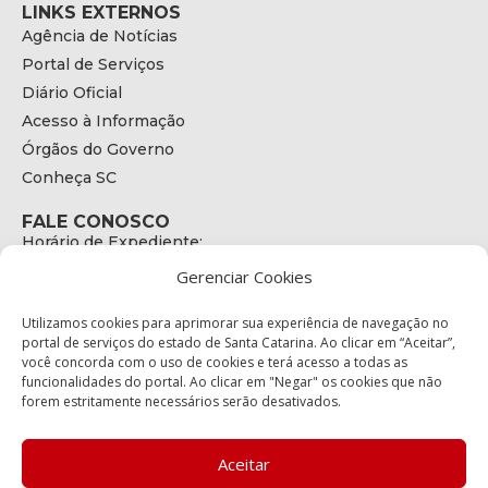
LINKS EXTERNOS
Agência de Notícias
Portal de Serviços
Diário Oficial
Acesso à Informação
Órgãos do Governo
Conheça SC
FALE CONOSCO
Horário de Expediente:
das 08h às 17h de Segunda a Sexta
Gerenciar Cookies
Telefone:
+55 (48) 3664 - 1990
E-mail:
Utilizamos cookies para aprimorar sua experiência de navegação no
secretariaexecutiva@cetran.sc.gov.br
portal de serviços do estado de Santa Catarina. Ao clicar em “Aceitar”,
você concorda com o uso de cookies e terá acesso a todas as
ENDEREÇO
funcionalidades do portal. Ao clicar em "Negar" os cookies que não
Endereço:
forem estritamente necessários serão desativados.
Av. Almirante Tamandaré - 480
Bairro:
Coqueiros, Florianópolis SC
Aceitar
CEP: