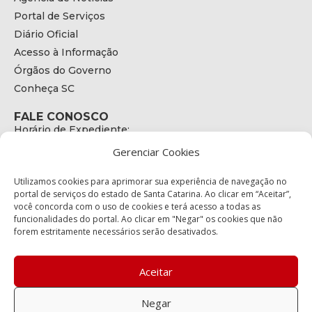
Portal de Serviços
Diário Oficial
Acesso à Informação
Órgãos do Governo
Conheça SC
FALE CONOSCO
Horário de Expediente:
das 08h às 17h de Segunda a Sexta
Gerenciar Cookies
Telefone:
+55 (48) 3664 - 1990
E-mail:
Utilizamos cookies para aprimorar sua experiência de navegação no
secretariaexecutiva@cetran.sc.gov.br
portal de serviços do estado de Santa Catarina. Ao clicar em “Aceitar”,
você concorda com o uso de cookies e terá acesso a todas as
ENDEREÇO
funcionalidades do portal. Ao clicar em "Negar" os cookies que não
Endereço:
forem estritamente necessários serão desativados.
Av. Almirante Tamandaré - 480
Bairro:
Coqueiros, Florianópolis SC
Aceitar
CEP:
88.080-160
Negar