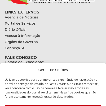
LINKS EXTERNOS
Agência de Notícias
Portal de Serviços
Diário Oficial
Acesso à Informação
Órgãos do Governo
Conheça SC
FALE CONOSCO
Horário de Expediente:
das 08h às 17h de Segunda a Sexta
Gerenciar Cookies
Telefone:
+55 (48) 3664 - 1990
E-mail:
Utilizamos cookies para aprimorar sua experiência de navegação no
secretariaexecutiva@cetran.sc.gov.br
portal de serviços do estado de Santa Catarina. Ao clicar em “Aceitar”,
você concorda com o uso de cookies e terá acesso a todas as
ENDEREÇO
funcionalidades do portal. Ao clicar em "Negar" os cookies que não
Endereço:
forem estritamente necessários serão desativados.
Av. Almirante Tamandaré - 480
Bairro: