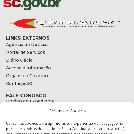
LINKS EXTERNOS
Agência de Notícias
Portal de Serviços
Diário Oficial
Acesso à Informação
Órgãos do Governo
Conheça SC
FALE CONOSCO
Horário de Expediente:
das 08h às 17h de Segunda a Sexta
Gerenciar Cookies
Telefone:
+55 (48) 3664 - 1990
E-mail:
Utilizamos cookies para aprimorar sua experiência de navegação no
secretariaexecutiva@cetran.sc.gov.br
portal de serviços do estado de Santa Catarina. Ao clicar em “Aceitar”,