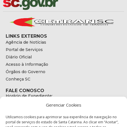
LINKS EXTERNOS
Agência de Notícias
Portal de Serviços
Diário Oficial
Acesso à Informação
Órgãos do Governo
Conheça SC
FALE CONOSCO
Horário de Expediente:
das 08h às 17h de Segunda a Sexta
Gerenciar Cookies
Telefone:
+55 (48) 3664 - 1990
E-mail:
Utilizamos cookies para aprimorar sua experiência de navegação no
secretariaexecutiva@cetran.sc.gov.br
portal de serviços do estado de Santa Catarina. Ao clicar em “Aceitar”,