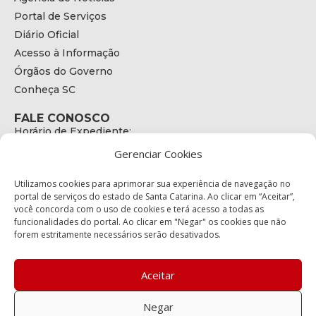
Portal de Serviços
Diário Oficial
Acesso à Informação
Órgãos do Governo
Conheça SC
FALE CONOSCO
Horário de Expediente:
das 08h às 17h de Segunda a Sexta
Gerenciar Cookies
Telefone:
+55 (48) 3664 - 1990
E-mail:
Utilizamos cookies para aprimorar sua experiência de navegação no
secretariaexecutiva@cetran.sc.gov.br
portal de serviços do estado de Santa Catarina. Ao clicar em “Aceitar”,
você concorda com o uso de cookies e terá acesso a todas as
ENDEREÇO
funcionalidades do portal. Ao clicar em "Negar" os cookies que não
Endereço:
forem estritamente necessários serão desativados.
Av. Almirante Tamandaré - 480
Bairro:
Coqueiros, Florianópolis SC
Aceitar
CEP:
88.080-160
Negar