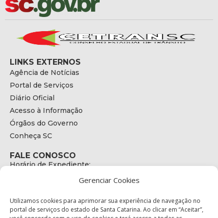
LINKS EXTERNOS
Agência de Notícias
Portal de Serviços
Diário Oficial
Acesso à Informação
Órgãos do Governo
Conheça SC
FALE CONOSCO
Horário de Expediente:
das 08h às 17h de Segunda a Sexta
Gerenciar Cookies
Telefone:
+55 (48) 3664 - 1990
E-mail:
Utilizamos cookies para aprimorar sua experiência de navegação no
secretariaexecutiva@cetran.sc.gov.br
portal de serviços do estado de Santa Catarina. Ao clicar em “Aceitar”,