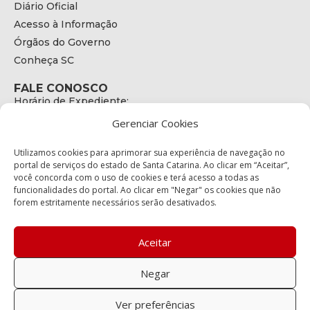
Diário Oficial
Acesso à Informação
Órgãos do Governo
Conheça SC
FALE CONOSCO
Horário de Expediente:
das 08h às 17h de Segunda a Sexta
Gerenciar Cookies
Telefone:
+55 (48) 3664 - 1990
E-mail:
Utilizamos cookies para aprimorar sua experiência de navegação no
secretariaexecutiva@cetran.sc.gov.br
portal de serviços do estado de Santa Catarina. Ao clicar em “Aceitar”,
você concorda com o uso de cookies e terá acesso a todas as
ENDEREÇO
funcionalidades do portal. Ao clicar em "Negar" os cookies que não
Endereço:
forem estritamente necessários serão desativados.
Av. Almirante Tamandaré - 480
Bairro:
Coqueiros, Florianópolis SC
Aceitar
CEP:
88.080-160
Negar
Política de privacidade
Ver preferências