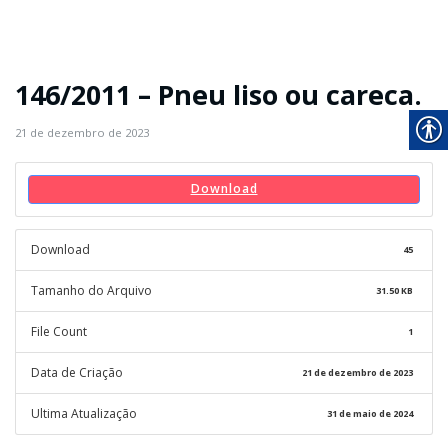
146/2011 – Pneu liso ou careca.
21 de dezembro de 2023
Download
Download
45
Tamanho do Arquivo
31.50 KB
File Count
1
Data de Criação
21 de dezembro de 2023
Ultima Atualização
31 de maio de 2024