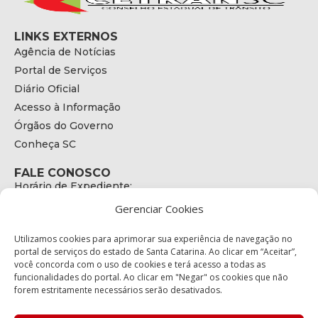
LINKS EXTERNOS
Agência de Notícias
Portal de Serviços
Diário Oficial
Acesso à Informação
Órgãos do Governo
Conheça SC
FALE CONOSCO
Horário de Expediente:
das 08h às 17h de Segunda a Sexta
Gerenciar Cookies
Telefone:
+55 (48) 3664 - 1990
E-mail:
Utilizamos cookies para aprimorar sua experiência de navegação no
secretariaexecutiva@cetran.sc.gov.br
portal de serviços do estado de Santa Catarina. Ao clicar em “Aceitar”,
você concorda com o uso de cookies e terá acesso a todas as
ENDEREÇO
funcionalidades do portal. Ao clicar em "Negar" os cookies que não
Endereço:
forem estritamente necessários serão desativados.
Av. Almirante Tamandaré - 480
Bairro: