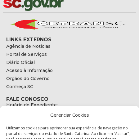
LINKS EXTERNOS
Agência de Notícias
Portal de Serviços
Diário Oficial
Acesso à Informação
Órgãos do Governo
Conheça SC
FALE CONOSCO
Horário de Expediente:
das 08h às 17h de Segunda a Sexta
Gerenciar Cookies
Telefone:
+55 (48) 3664 - 1990
E-mail:
Utilizamos cookies para aprimorar sua experiência de navegação no
secretariaexecutiva@cetran.sc.gov.br
portal de serviços do estado de Santa Catarina. Ao clicar em “Aceitar”,