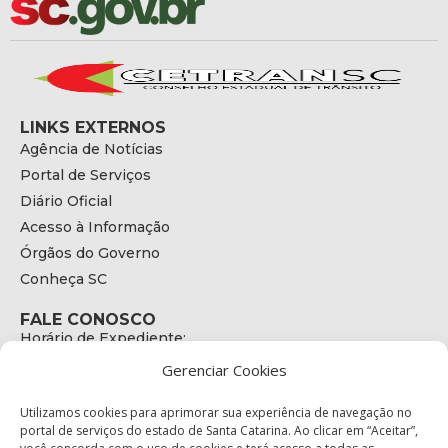
LINKS EXTERNOS
Agência de Notícias
Portal de Serviços
Diário Oficial
Acesso à Informação
Órgãos do Governo
Conheça SC
FALE CONOSCO
Horário de Expediente:
das 08h às 17h de Segunda a Sexta
Gerenciar Cookies
Telefone:
+55 (48) 3664 - 1990
E-mail:
Utilizamos cookies para aprimorar sua experiência de navegação no
secretariaexecutiva@cetran.sc.gov.br
portal de serviços do estado de Santa Catarina. Ao clicar em “Aceitar”,