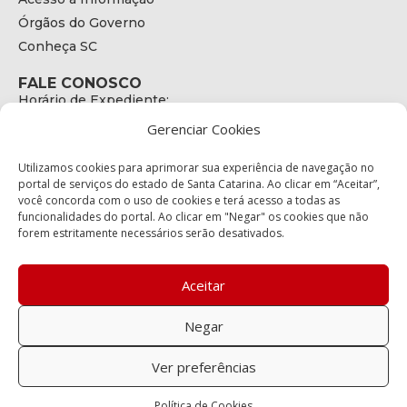
Órgãos do Governo
Conheça SC
FALE CONOSCO
Horário de Expediente:
das 08h às 17h de Segunda a Sexta
Gerenciar Cookies
Telefone:
+55 (48) 3664 - 1990
E-mail:
Utilizamos cookies para aprimorar sua experiência de navegação no
secretariaexecutiva@cetran.sc.gov.br
portal de serviços do estado de Santa Catarina. Ao clicar em “Aceitar”,
você concorda com o uso de cookies e terá acesso a todas as
ENDEREÇO
funcionalidades do portal. Ao clicar em "Negar" os cookies que não
Endereço:
forem estritamente necessários serão desativados.
Av. Almirante Tamandaré - 480
Bairro:
Coqueiros, Florianópolis SC
Aceitar
CEP:
88.080-160
Negar
Política de privacidade
Ver preferências
Copyright © 2023 Todos os Direitos Reservados SC - Governo de
Política de Cookies