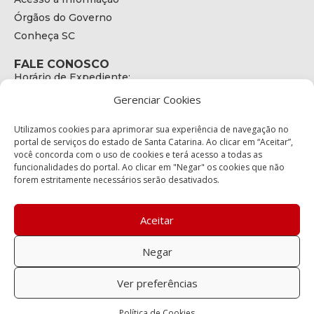
Órgãos do Governo
Conheça SC
FALE CONOSCO
Horário de Expediente:
das 08h às 17h de Segunda a Sexta
Gerenciar Cookies
Telefone:
+55 (48) 3664 - 1990
E-mail:
Utilizamos cookies para aprimorar sua experiência de navegação no
secretariaexecutiva@cetran.sc.gov.br
portal de serviços do estado de Santa Catarina. Ao clicar em “Aceitar”,
você concorda com o uso de cookies e terá acesso a todas as
ENDEREÇO
funcionalidades do portal. Ao clicar em "Negar" os cookies que não
Endereço:
forem estritamente necessários serão desativados.
Av. Almirante Tamandaré - 480
Bairro:
Coqueiros, Florianópolis SC
Aceitar
CEP:
88.080-160
Negar
Política de privacidade
Ver preferências
Copyright © 2023 Todos os Direitos Reservados SC - Governo de
Política de Cookies