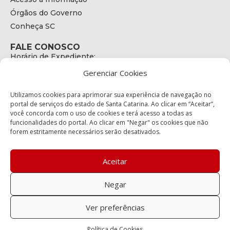
Órgãos do Governo
Conheça SC
FALE CONOSCO
Horário de Expediente:
das 08h às 17h de Segunda a Sexta
Gerenciar Cookies
Telefone:
+55 (48) 3664 - 1990
E-mail:
Utilizamos cookies para aprimorar sua experiência de navegação no
secretariaexecutiva@cetran.sc.gov.br
portal de serviços do estado de Santa Catarina. Ao clicar em “Aceitar”,
você concorda com o uso de cookies e terá acesso a todas as
ENDEREÇO
funcionalidades do portal. Ao clicar em "Negar" os cookies que não
Endereço:
forem estritamente necessários serão desativados.
Av. Almirante Tamandaré - 480
Bairro:
Coqueiros, Florianópolis SC
Aceitar
CEP:
88.080-160
Negar
Política de privacidade
Ver preferências
Copyright © 2023 Todos os Direitos Reservados SC - Governo de
Política de Cookies