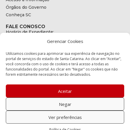
Órgãos do Governo
Conheça SC
FALE CONOSCO
Horário de Expediente:
das 08h às 17h de Segunda a Sexta
Gerenciar Cookies
Telefone:
+55 (48) 3664 - 1990
E-mail:
Utilizamos cookies para aprimorar sua experiência de navegação no
secretariaexecutiva@cetran.sc.gov.br
portal de serviços do estado de Santa Catarina. Ao clicar em “Aceitar”,
você concorda com o uso de cookies e terá acesso a todas as
ENDEREÇO
funcionalidades do portal. Ao clicar em "Negar" os cookies que não
Endereço:
forem estritamente necessários serão desativados.
Av. Almirante Tamandaré - 480
Bairro:
Coqueiros, Florianópolis SC
Aceitar
CEP:
88.080-160
Negar
Política de privacidade
Ver preferências
Copyright © 2023 Todos os Direitos Reservados SC - Governo de
Política de Cookies