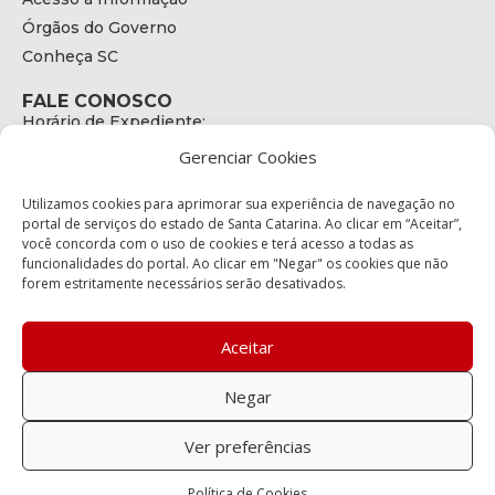
Órgãos do Governo
Conheça SC
FALE CONOSCO
Horário de Expediente:
das 08h às 17h de Segunda a Sexta
Gerenciar Cookies
Telefone:
+55 (48) 3664 - 1990
E-mail:
Utilizamos cookies para aprimorar sua experiência de navegação no
secretariaexecutiva@cetran.sc.gov.br
portal de serviços do estado de Santa Catarina. Ao clicar em “Aceitar”,
você concorda com o uso de cookies e terá acesso a todas as
ENDEREÇO
funcionalidades do portal. Ao clicar em "Negar" os cookies que não
Endereço:
forem estritamente necessários serão desativados.
Av. Almirante Tamandaré - 480
Bairro:
Coqueiros, Florianópolis SC
Aceitar
CEP:
88.080-160
Negar
Política de privacidade
Ver preferências
Copyright © 2023 Todos os Direitos Reservados SC - Governo de
Política de Cookies