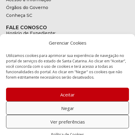
Órgãos do Governo
Conheça SC
FALE CONOSCO
Horário de Expediente:
das 08h às 17h de Segunda a Sexta
Gerenciar Cookies
Telefone:
+55 (48) 3664 - 1990
E-mail:
Utilizamos cookies para aprimorar sua experiência de navegação no
secretariaexecutiva@cetran.sc.gov.br
portal de serviços do estado de Santa Catarina. Ao clicar em “Aceitar”,
você concorda com o uso de cookies e terá acesso a todas as
ENDEREÇO
funcionalidades do portal. Ao clicar em "Negar" os cookies que não
Endereço:
forem estritamente necessários serão desativados.
Av. Almirante Tamandaré - 480
Bairro:
Coqueiros, Florianópolis SC
Aceitar
CEP:
88.080-160
Negar
Política de privacidade
Ver preferências
Copyright © 2023 Todos os Direitos Reservados SC - Governo de
Política de Cookies