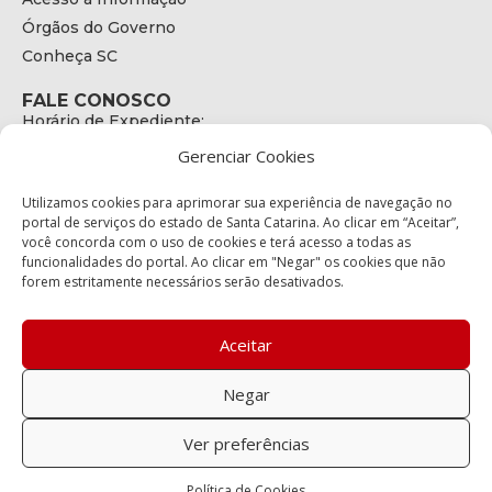
Órgãos do Governo
Conheça SC
FALE CONOSCO
Horário de Expediente:
das 08h às 17h de Segunda a Sexta
Gerenciar Cookies
Telefone:
+55 (48) 3664 - 1990
E-mail:
Utilizamos cookies para aprimorar sua experiência de navegação no
secretariaexecutiva@cetran.sc.gov.br
portal de serviços do estado de Santa Catarina. Ao clicar em “Aceitar”,
você concorda com o uso de cookies e terá acesso a todas as
ENDEREÇO
funcionalidades do portal. Ao clicar em "Negar" os cookies que não
Endereço:
forem estritamente necessários serão desativados.
Av. Almirante Tamandaré - 480
Bairro:
Coqueiros, Florianópolis SC
Aceitar
CEP:
88.080-160
Negar
Política de privacidade
Ver preferências
Copyright © 2023 Todos os Direitos Reservados SC - Governo de
Política de Cookies