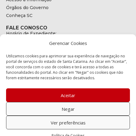
Órgãos do Governo
Conheça SC
FALE CONOSCO
Horário de Expediente:
das 08h às 17h de Segunda a Sexta
Gerenciar Cookies
Telefone:
+55 (48) 3664 - 1990
E-mail:
Utilizamos cookies para aprimorar sua experiência de navegação no
secretariaexecutiva@cetran.sc.gov.br
portal de serviços do estado de Santa Catarina. Ao clicar em “Aceitar”,
você concorda com o uso de cookies e terá acesso a todas as
ENDEREÇO
funcionalidades do portal. Ao clicar em "Negar" os cookies que não
Endereço:
forem estritamente necessários serão desativados.
Av. Almirante Tamandaré - 480
Bairro:
Coqueiros, Florianópolis SC
Aceitar
CEP:
88.080-160
Negar
Política de privacidade
Ver preferências
Copyright © 2023 Todos os Direitos Reservados SC - Governo de
Política de Cookies