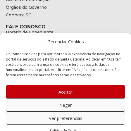
Órgãos do Governo
Conheça SC
FALE CONOSCO
Horário de Expediente:
das 08h às 17h de Segunda a Sexta
Gerenciar Cookies
Telefone:
+55 (48) 3664 - 1990
E-mail:
Utilizamos cookies para aprimorar sua experiência de navegação no
secretariaexecutiva@cetran.sc.gov.br
portal de serviços do estado de Santa Catarina. Ao clicar em “Aceitar”,
você concorda com o uso de cookies e terá acesso a todas as
ENDEREÇO
funcionalidades do portal. Ao clicar em "Negar" os cookies que não
Endereço:
forem estritamente necessários serão desativados.
Av. Almirante Tamandaré - 480
Bairro:
Coqueiros, Florianópolis SC
Aceitar
CEP:
88.080-160
Negar
Política de privacidade
Ver preferências
Copyright © 2023 Todos os Direitos Reservados SC - Governo de
Política de Cookies