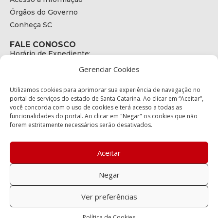
Órgãos do Governo
Conheça SC
FALE CONOSCO
Horário de Expediente:
das 08h às 17h de Segunda a Sexta
Gerenciar Cookies
Telefone:
+55 (48) 3664 - 1990
E-mail:
Utilizamos cookies para aprimorar sua experiência de navegação no
secretariaexecutiva@cetran.sc.gov.br
portal de serviços do estado de Santa Catarina. Ao clicar em “Aceitar”,
você concorda com o uso de cookies e terá acesso a todas as
ENDEREÇO
funcionalidades do portal. Ao clicar em "Negar" os cookies que não
Endereço:
forem estritamente necessários serão desativados.
Av. Almirante Tamandaré - 480
Bairro:
Coqueiros, Florianópolis SC
Aceitar
CEP:
88.080-160
Negar
Política de privacidade
Ver preferências
Copyright © 2023 Todos os Direitos Reservados SC - Governo de
Política de Cookies