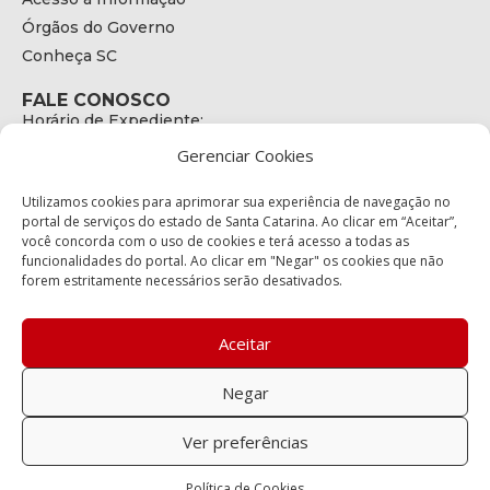
Órgãos do Governo
Conheça SC
FALE CONOSCO
Horário de Expediente:
das 08h às 17h de Segunda a Sexta
Gerenciar Cookies
Telefone:
+55 (48) 3664 - 1990
E-mail:
Utilizamos cookies para aprimorar sua experiência de navegação no
secretariaexecutiva@cetran.sc.gov.br
portal de serviços do estado de Santa Catarina. Ao clicar em “Aceitar”,
você concorda com o uso de cookies e terá acesso a todas as
ENDEREÇO
funcionalidades do portal. Ao clicar em "Negar" os cookies que não
Endereço:
forem estritamente necessários serão desativados.
Av. Almirante Tamandaré - 480
Bairro:
Coqueiros, Florianópolis SC
Aceitar
CEP:
88.080-160
Negar
Política de privacidade
Ver preferências
Copyright © 2023 Todos os Direitos Reservados SC - Governo de
Política de Cookies