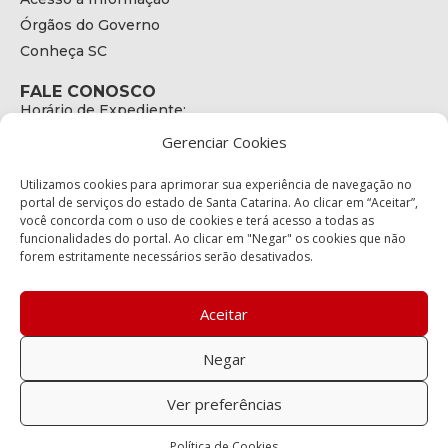
Órgãos do Governo
Conheça SC
FALE CONOSCO
Horário de Expediente:
das 08h às 17h de Segunda a Sexta
Gerenciar Cookies
Telefone:
+55 (48) 3664 - 1990
E-mail:
Utilizamos cookies para aprimorar sua experiência de navegação no
secretariaexecutiva@cetran.sc.gov.br
portal de serviços do estado de Santa Catarina. Ao clicar em “Aceitar”,
você concorda com o uso de cookies e terá acesso a todas as
ENDEREÇO
funcionalidades do portal. Ao clicar em "Negar" os cookies que não
Endereço:
forem estritamente necessários serão desativados.
Av. Almirante Tamandaré - 480
Bairro:
Coqueiros, Florianópolis SC
Aceitar
CEP:
88.080-160
Negar
Política de privacidade
Ver preferências
Copyright © 2023 Todos os Direitos Reservados SC - Governo de
Política de Cookies