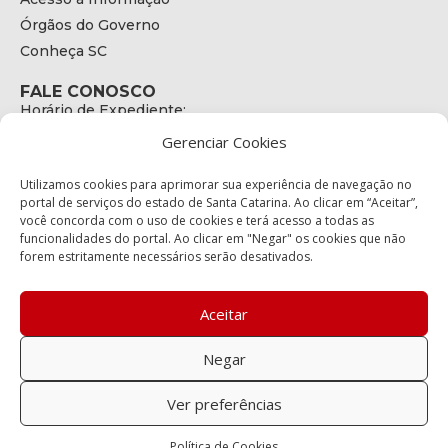
Órgãos do Governo
Conheça SC
FALE CONOSCO
Horário de Expediente:
das 08h às 17h de Segunda a Sexta
Gerenciar Cookies
Telefone:
+55 (48) 3664 - 1990
E-mail:
Utilizamos cookies para aprimorar sua experiência de navegação no
secretariaexecutiva@cetran.sc.gov.br
portal de serviços do estado de Santa Catarina. Ao clicar em “Aceitar”,
você concorda com o uso de cookies e terá acesso a todas as
ENDEREÇO
funcionalidades do portal. Ao clicar em "Negar" os cookies que não
Endereço:
forem estritamente necessários serão desativados.
Av. Almirante Tamandaré - 480
Bairro:
Coqueiros, Florianópolis SC
Aceitar
CEP:
88.080-160
Negar
Política de privacidade
Ver preferências
Copyright © 2023 Todos os Direitos Reservados SC - Governo de
Política de Cookies