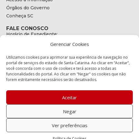
Órgãos do Governo
Conheça SC
FALE CONOSCO
Horário de Expediente:
das 08h às 17h de Segunda a Sexta
Gerenciar Cookies
Telefone:
+55 (48) 3664 - 1990
E-mail:
Utilizamos cookies para aprimorar sua experiência de navegação no
secretariaexecutiva@cetran.sc.gov.br
portal de serviços do estado de Santa Catarina. Ao clicar em “Aceitar”,
você concorda com o uso de cookies e terá acesso a todas as
ENDEREÇO
funcionalidades do portal. Ao clicar em "Negar" os cookies que não
Endereço:
forem estritamente necessários serão desativados.
Av. Almirante Tamandaré - 480
Bairro:
Coqueiros, Florianópolis SC
Aceitar
CEP:
88.080-160
Negar
Política de privacidade
Ver preferências
Copyright © 2023 Todos os Direitos Reservados SC - Governo de
Política de Cookies