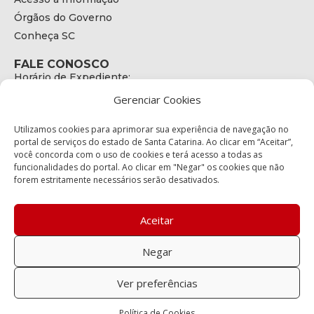
Órgãos do Governo
Conheça SC
FALE CONOSCO
Horário de Expediente:
das 08h às 17h de Segunda a Sexta
Gerenciar Cookies
Telefone:
+55 (48) 3664 - 1990
E-mail:
Utilizamos cookies para aprimorar sua experiência de navegação no
secretariaexecutiva@cetran.sc.gov.br
portal de serviços do estado de Santa Catarina. Ao clicar em “Aceitar”,
você concorda com o uso de cookies e terá acesso a todas as
ENDEREÇO
funcionalidades do portal. Ao clicar em "Negar" os cookies que não
Endereço:
forem estritamente necessários serão desativados.
Av. Almirante Tamandaré - 480
Bairro:
Coqueiros, Florianópolis SC
Aceitar
CEP:
88.080-160
Negar
Política de privacidade
Ver preferências
Copyright © 2023 Todos os Direitos Reservados SC - Governo de
Política de Cookies