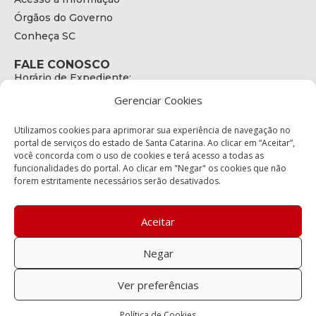
Órgãos do Governo
Conheça SC
FALE CONOSCO
Horário de Expediente:
das 08h às 17h de Segunda a Sexta
Gerenciar Cookies
Telefone:
+55 (48) 3664 - 1990
E-mail:
Utilizamos cookies para aprimorar sua experiência de navegação no
secretariaexecutiva@cetran.sc.gov.br
portal de serviços do estado de Santa Catarina. Ao clicar em “Aceitar”,
você concorda com o uso de cookies e terá acesso a todas as
ENDEREÇO
funcionalidades do portal. Ao clicar em "Negar" os cookies que não
Endereço:
forem estritamente necessários serão desativados.
Av. Almirante Tamandaré - 480
Bairro:
Coqueiros, Florianópolis SC
Aceitar
CEP:
88.080-160
Negar
Política de privacidade
Ver preferências
Copyright © 2023 Todos os Direitos Reservados SC - Governo de
Política de Cookies