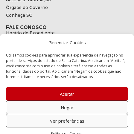
Órgãos do Governo
Conheça SC
FALE CONOSCO
Horário de Expediente:
das 08h às 17h de Segunda a Sexta
Gerenciar Cookies
Telefone:
+55 (48) 3664 - 1990
E-mail:
Utilizamos cookies para aprimorar sua experiência de navegação no
secretariaexecutiva@cetran.sc.gov.br
portal de serviços do estado de Santa Catarina. Ao clicar em “Aceitar”,
você concorda com o uso de cookies e terá acesso a todas as
ENDEREÇO
funcionalidades do portal. Ao clicar em "Negar" os cookies que não
Endereço:
forem estritamente necessários serão desativados.
Av. Almirante Tamandaré - 480
Bairro:
Coqueiros, Florianópolis SC
Aceitar
CEP:
88.080-160
Negar
Política de privacidade
Ver preferências
Copyright © 2023 Todos os Direitos Reservados SC - Governo de
Política de Cookies