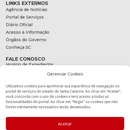
LINKS EXTERNOS
Agência de Notícias
Portal de Serviços
Diário Oficial
Acesso à Informação
Órgãos do Governo
Conheça SC
FALE CONOSCO
Horário de Expediente:
das 08h às 17h de Segunda a Sexta
Gerenciar Cookies
Telefone:
+55 (48) 3664 - 1990
E-mail:
Utilizamos cookies para aprimorar sua experiência de navegação no
secretariaexecutiva@cetran.sc.gov.br
portal de serviços do estado de Santa Catarina. Ao clicar em “Aceitar”,
você concorda com o uso de cookies e terá acesso a todas as
ENDEREÇO
funcionalidades do portal. Ao clicar em "Negar" os cookies que não
Endereço:
forem estritamente necessários serão desativados.
Av. Almirante Tamandaré - 480
Bairro:
Coqueiros, Florianópolis SC
Aceitar
CEP: