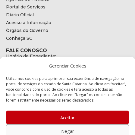
Portal de Serviços
Diário Oficial
Acesso à Informação
Órgãos do Governo
Conheça SC
FALE CONOSCO
Horário de Expediente:
das 08h às 17h de Segunda a Sexta
Gerenciar Cookies
Telefone:
+55 (48) 3664 - 1990
E-mail:
Utilizamos cookies para aprimorar sua experiência de navegação no
secretariaexecutiva@cetran.sc.gov.br
portal de serviços do estado de Santa Catarina. Ao clicar em “Aceitar”,
você concorda com o uso de cookies e terá acesso a todas as
ENDEREÇO
funcionalidades do portal. Ao clicar em "Negar" os cookies que não
Endereço:
forem estritamente necessários serão desativados.
Av. Almirante Tamandaré - 480
Bairro:
Coqueiros, Florianópolis SC
Aceitar
CEP:
88.080-160
Negar