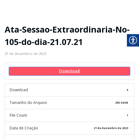
Ata-Sessao-Extraordinaria-No-
105-do-dia-21.07.21
21 de dezembro de 2023
Download
Download
5
Tamanho do Arquivo
285.94 KB
File Count
1
Data de Criação
21 de dezembro de 2023