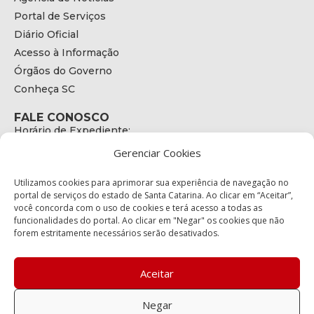
Portal de Serviços
Diário Oficial
Acesso à Informação
Órgãos do Governo
Conheça SC
FALE CONOSCO
Horário de Expediente:
das 08h às 17h de Segunda a Sexta
Gerenciar Cookies
Telefone:
+55 (48) 3664 - 1990
E-mail:
Utilizamos cookies para aprimorar sua experiência de navegação no
secretariaexecutiva@cetran.sc.gov.br
portal de serviços do estado de Santa Catarina. Ao clicar em “Aceitar”,
você concorda com o uso de cookies e terá acesso a todas as
ENDEREÇO
funcionalidades do portal. Ao clicar em "Negar" os cookies que não
Endereço:
forem estritamente necessários serão desativados.
Av. Almirante Tamandaré - 480
Bairro:
Coqueiros, Florianópolis SC
Aceitar
CEP:
88.080-160
Negar