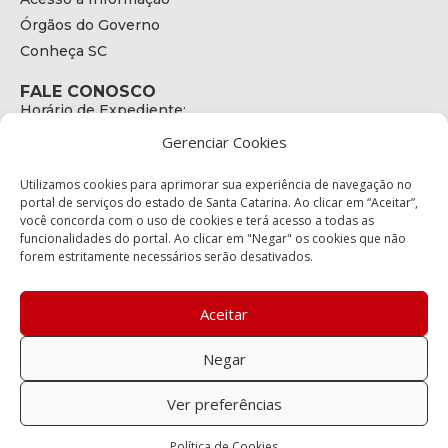
Órgãos do Governo
Conheça SC
FALE CONOSCO
Horário de Expediente:
das 08h às 17h de Segunda a Sexta
Gerenciar Cookies
Telefone:
+55 (48) 3664 - 1990
E-mail:
Utilizamos cookies para aprimorar sua experiência de navegação no
secretariaexecutiva@cetran.sc.gov.br
portal de serviços do estado de Santa Catarina. Ao clicar em “Aceitar”,
você concorda com o uso de cookies e terá acesso a todas as
ENDEREÇO
funcionalidades do portal. Ao clicar em "Negar" os cookies que não
Endereço:
forem estritamente necessários serão desativados.
Av. Almirante Tamandaré - 480
Bairro:
Coqueiros, Florianópolis SC
Aceitar
CEP:
88.080-160
Negar
Política de privacidade
Ver preferências
Copyright © 2023 Todos os Direitos Reservados SC - Governo de
Política de Cookies