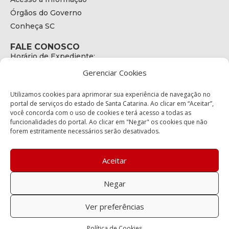
Órgãos do Governo
Conheça SC
FALE CONOSCO
Horário de Expediente:
das 08h às 17h de Segunda a Sexta
Gerenciar Cookies
Telefone:
+55 (48) 3664 - 1990
E-mail:
Utilizamos cookies para aprimorar sua experiência de navegação no
secretariaexecutiva@cetran.sc.gov.br
portal de serviços do estado de Santa Catarina. Ao clicar em “Aceitar”,
você concorda com o uso de cookies e terá acesso a todas as
ENDEREÇO
funcionalidades do portal. Ao clicar em "Negar" os cookies que não
Endereço:
forem estritamente necessários serão desativados.
Av. Almirante Tamandaré - 480
Bairro:
Coqueiros, Florianópolis SC
Aceitar
CEP:
88.080-160
Negar
Política de privacidade
Ver preferências
Copyright © 2023 Todos os Direitos Reservados SC - Governo de
Política de Cookies