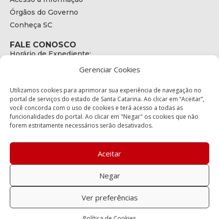
Órgãos do Governo
Conheça SC
FALE CONOSCO
Horário de Expediente:
das 08h às 17h de Segunda a Sexta
Gerenciar Cookies
Telefone:
+55 (48) 3664 - 1990
E-mail:
Utilizamos cookies para aprimorar sua experiência de navegação no
secretariaexecutiva@cetran.sc.gov.br
portal de serviços do estado de Santa Catarina. Ao clicar em “Aceitar”,
você concorda com o uso de cookies e terá acesso a todas as
ENDEREÇO
funcionalidades do portal. Ao clicar em "Negar" os cookies que não
Endereço:
forem estritamente necessários serão desativados.
Av. Almirante Tamandaré - 480
Bairro:
Coqueiros, Florianópolis SC
Aceitar
CEP:
88.080-160
Negar
Política de privacidade
Ver preferências
Copyright © 2023 Todos os Direitos Reservados SC - Governo de
Política de Cookies