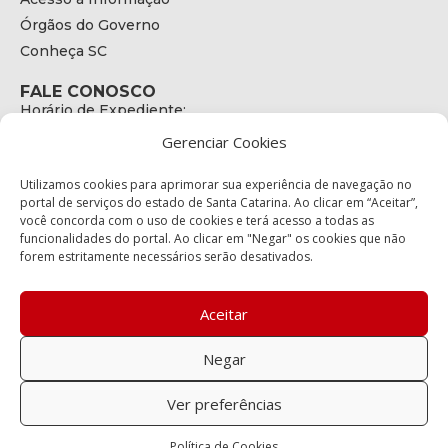
Órgãos do Governo
Conheça SC
FALE CONOSCO
Horário de Expediente:
das 08h às 17h de Segunda a Sexta
Gerenciar Cookies
Telefone:
+55 (48) 3664 - 1990
E-mail:
Utilizamos cookies para aprimorar sua experiência de navegação no
secretariaexecutiva@cetran.sc.gov.br
portal de serviços do estado de Santa Catarina. Ao clicar em “Aceitar”,
você concorda com o uso de cookies e terá acesso a todas as
ENDEREÇO
funcionalidades do portal. Ao clicar em "Negar" os cookies que não
Endereço:
forem estritamente necessários serão desativados.
Av. Almirante Tamandaré - 480
Bairro:
Coqueiros, Florianópolis SC
Aceitar
CEP:
88.080-160
Negar
Política de privacidade
Ver preferências
Copyright © 2023 Todos os Direitos Reservados SC - Governo de
Política de Cookies